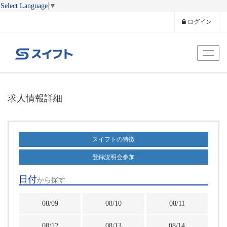
Select Language
▼
ログイン
Toggl
求人情報詳細
スイフトの特徴
登録説明会参加
日付
から探す
08/09
08/10
08/11
08/12
08/13
08/14