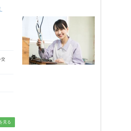
！
+交
を見る