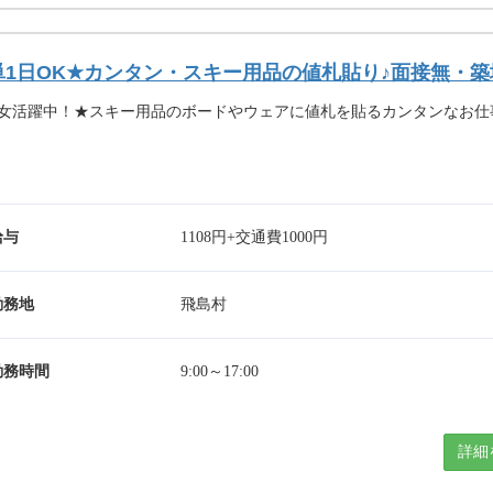
単1日OK★カンタン・スキー用品の値札貼り♪面接無・
女活躍中！★スキー用品のボードやウェアに値札を貼るカンタンなお仕
給与
1108円+交通費1000円
勤務地
飛島村
勤務時間
9:00～17:00
詳細