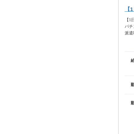
【
【1
パチ
派遣