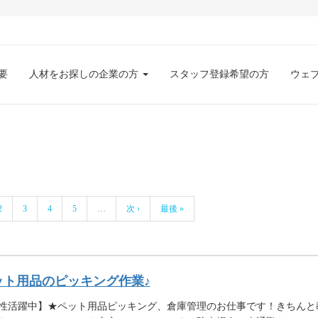
要
人材をお探しの企業の方
スタッフ登録希望の方
ウェ
2
3
4
5
…
次 ›
最後 »
ット用品のピッキング作業♪
性活躍中】★ペット用品ピッキング、倉庫管理のお仕事です！きちんと