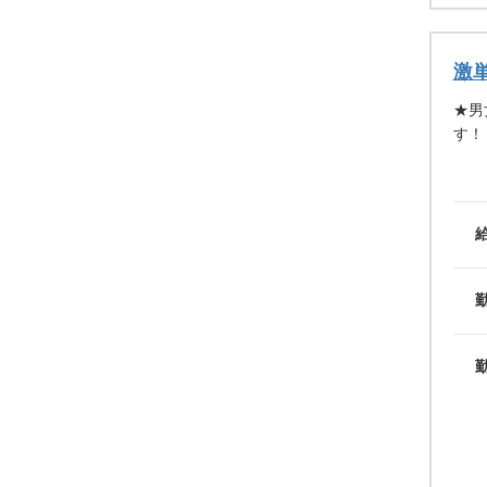
激
★男
す！