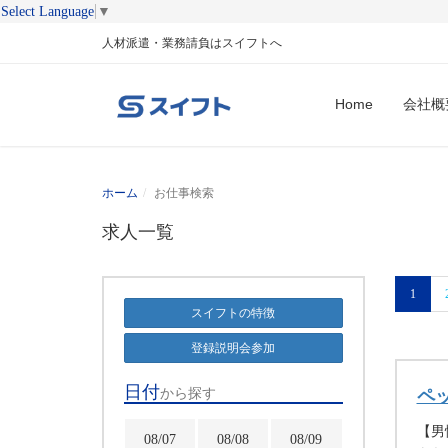
Select Language
▼
人材派遣・業務請負はスイフトへ
Home
会社概
ホーム
お仕事検索
求人一覧
1
スイフトの特徴
登録説明会参加
日付
から探す
ペ
【男
08/07
08/08
08/09