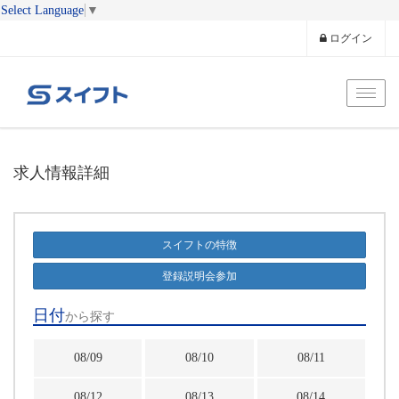
Select Language
▼
ログイン
Toggl
求人情報詳細
スイフトの特徴
登録説明会参加
日付
から探す
08/09
08/10
08/11
08/12
08/13
08/14