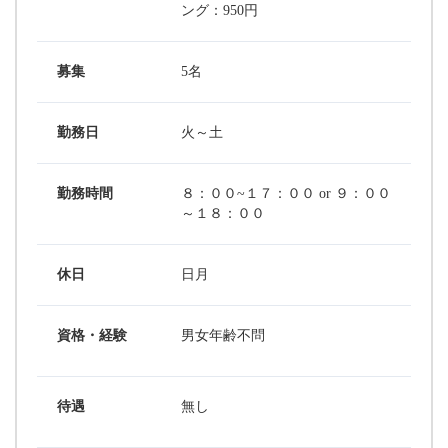
ング：950円
募集
5名
勤務日
火～土
勤務時間
８：００~１７：００ or ９：００
～１８：００
休日
日月
資格・経験
男女年齢不問
待遇
無し