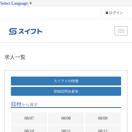
Select Language
▼
ログイン
Toggl
求人一覧
スイフトの特徴
登録説明会参加
日付
から探す
08/07
08/08
08/09
08/10
08/11
08/12