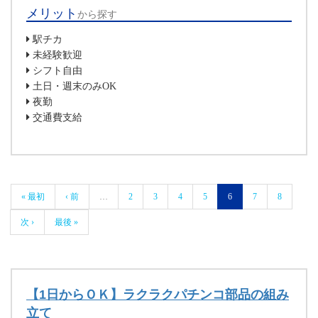
メリット
から探す
駅チカ
未経験歓迎
シフト自由
土日・週末のみOK
夜勤
交通費支給
« 最初
‹ 前
…
2
3
4
5
6
7
8
次 ›
最後 »
【1日からＯＫ】ラクラクパチンコ部品の組み
立て