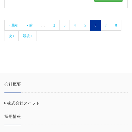
« 最初
‹ 前
…
2
3
4
5
6
7
8
次 ›
最後 »
会社概要
株式会社スイフト
採用情報